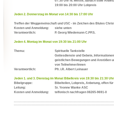
07:30 Uhr hl. Messe, danach stille Anbetu
19:00 bis 20:00 Uhr Lobpreis
Jeden 2. Donnerstag im Monat von 14:30 bis 17:00 Uhr
Treffen der Weggemeinschaft und USC - im Zeichen des Blutes Christ
Kosten und Anmeldung:
siehe unten
Verantwortlich:
P. Georg Wiedemann C.PP.S.
Jeden 4. Montag im Monat von 19:30 bis 21:00 Uhr
Thema:
Spirituelle Tankstelle
Gottesdienste und Gebete, Informatione
geistlichen Bewegungen und Anstößen uns
von Teilnehmer/innen
Verantwortlich:
Pfr. i.R. Albert Leinauer
Jeden 1. und 3. Dienstag im Monat Bibelkreis von 19:30 bis 21:30 Uhr
Bibelgruppe:
Bibelteilen, Lobpreis, Anbetung, offen fü
Leitung:
Sr. Yvonne Wanke ASC
Kosten und Anmeldung:
telfonisch nachfragen 08265-9691-0