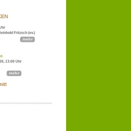
KEN
 Uhr
einhold Fritzsch (ev.)
en
026, 13:00 Uhr
itt