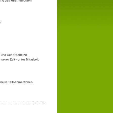
ng des Allerheiligsten
i
n und Gespräche zu
erer Zeit - unter Mitarbeit
r neue Teilnehmer/innen